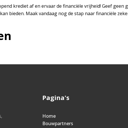
pend krediet af en ervaar de financiële vrijheid! Geef gee
 kan bieden. Maak vandaag nog de stap naar financiële zekerhe
en
Pagina's
,
Home
Bouwpartners