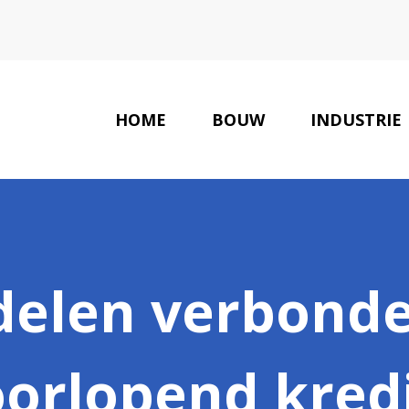
HOME
BOUW
INDUSTRIE
delen verbond
orlopend kred