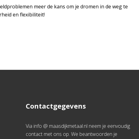
n geldproblemen meer de kans om je dromen in de weg te
id en flexibiliteit!
Contactgegevens
Via info @ maasdijkmetaal.nl neem je eenvoudig
contact met ons op. We beantwoorden je