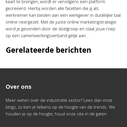
kaart te brengen, wordt er vervolgens een platform
gecreëerd. Hierbij worden alle facetten die jij als
werknemer kan bieden aan een werkgever in duidelijke taal
online neergezet. Met de juiste online marketingstrategie
word je gevonden door de doelgroep en slaat jouw roep
op een samenwerkingsverband gelijk aan.
Gerelateerde berichten
Over ons
Meer weten over de industriële sector? Lees dan onze
blogs, zo ben je telkens op de hoogte van de trends. We
houden je op de hoogte, houd onze site in de gaten.